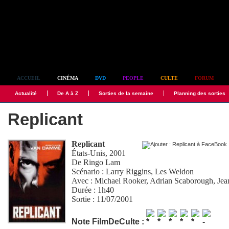
Simplement culte
ACCUEIL
CINÉMA
DVD
PEOPLE
CULTE
FORUM
Actualité
De A à Z
Sorties de la semaine
Planning des sorties
Replicant
Replicant
États-Unis, 2001
De
Ringo Lam
Scénario :
Larry Riggins
,
Les Weldon
Avec :
Michael Rooker
,
Adrian Scaborough
,
Je
Durée : 1h40
Sortie : 11/07/2001
Note FilmDeCulte :