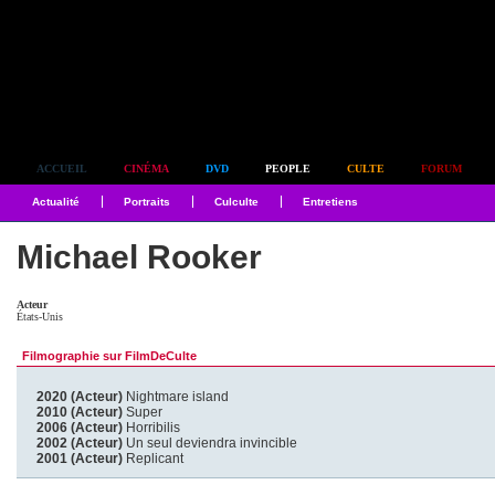
Simplement culte
ACCUEIL
CINÉMA
DVD
PEOPLE
CULTE
FORUM
Actualité
Portraits
Culculte
Entretiens
Michael Rooker
Acteur
États-Unis
Filmographie sur FilmDeCulte
2020 (Acteur)
Nightmare island
2010 (Acteur)
Super
2006 (Acteur)
Horribilis
2002 (Acteur)
Un seul deviendra invincible
2001 (Acteur)
Replicant