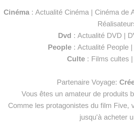
Cinéma
:
Actualité Cinéma
|
Cinéma de A
Réalisateur
Dvd
:
Actualité DVD
|
D
People
:
Actualité People
Culte
:
Films cultes
Partenaire Voyage:
Cré
Vous êtes un amateur de produits
b
Comme les protagonistes du film Five, v
jusqu'à
acheter 