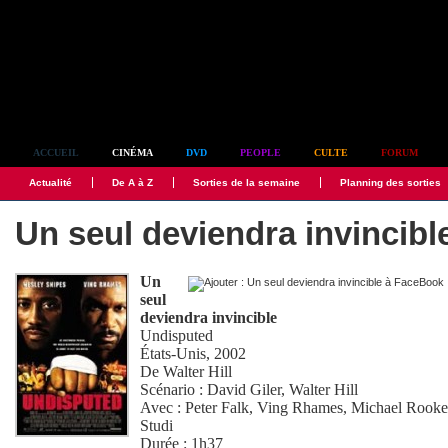
Simplement culte
ACCUEIL
CINÉMA
DVD
PEOPLE
CULTE
FORUM
Actualité
De A à Z
Sorties de la semaine
Planning des sorties
Un seul deviendra invincibl
Un
seul
deviendra invincible
Undisputed
États-Unis, 2002
De
Walter Hill
Scénario :
David Giler
,
Walter Hill
Avec :
Peter Falk
,
Ving Rhames
,
Michael Rooke
Studi
Durée : 1h37