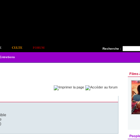
E
CULTE
FORUM
Recherche :
Entretiens
Films 
ible
e
)
Peopl