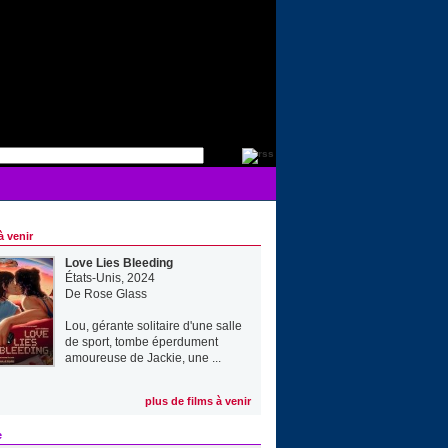
à venir
Love Lies Bleeding
États-Unis, 2024
De
Rose Glass
Lou, gérante solitaire d'une salle
de sport, tombe éperdument
amoureuse de Jackie, une ...
plus de films à venir
e