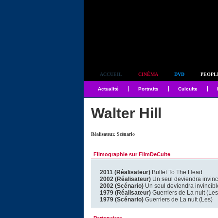
Simplement culte
ACCUEIL
CINÉMA
DVD
PEOPL
Actualité
Portraits
Culculte
Walter Hill
Réalisateur, Scénario
Filmographie sur FilmDeCulte
2011 (Réalisateur)
Bullet To The Head
2002 (Réalisateur)
Un seul deviendra invinc
2002 (Scénario)
Un seul deviendra invincibl
1979 (Réalisateur)
Guerriers de La nuit (Les
1979 (Scénario)
Guerriers de La nuit (Les)