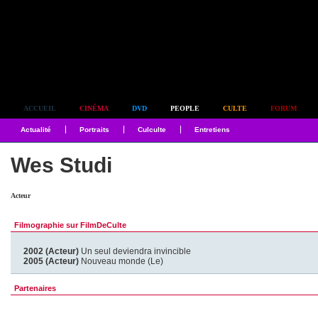
Simplement culte
ACCUEIL
CINÉMA
DVD
PEOPLE
CULTE
FORUM
Actualité
Portraits
Culculte
Entretiens
Wes Studi
Acteur
Filmographie sur FilmDeCulte
2002 (Acteur)
Un seul deviendra invincible
2005 (Acteur)
Nouveau monde (Le)
Partenaires