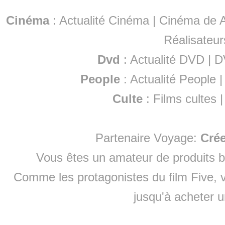
Cinéma
:
Actualité Cinéma
|
Cinéma de A
Réalisateur
Dvd
:
Actualité DVD
|
D
People
:
Actualité People
Culte
:
Films cultes
Partenaire Voyage:
Cré
Vous êtes un amateur de produits
b
Comme les protagonistes du film Five, v
jusqu'à
acheter 