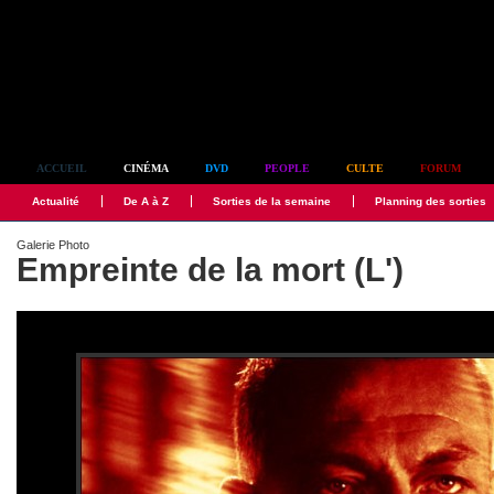
Simplement culte
ACCUEIL
CINÉMA
DVD
PEOPLE
CULTE
FORUM
Actualité
De A à Z
Sorties de la semaine
Planning des sorties
Galerie Photo
Empreinte de la mort (L')