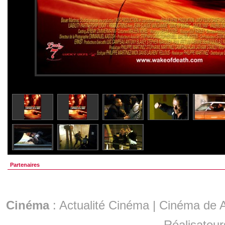
Partenaires
Cinéma
:
Actualité Cinéma
|
Cinéma de A
Réalisateur