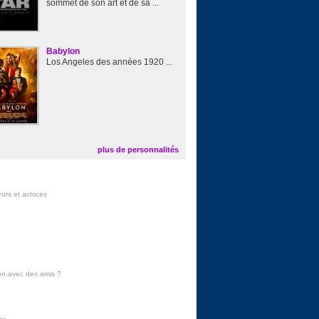
sommet de son art et de sa ...
Babylon
Los Angeles des années 1920 ...
plus de personnalités
urs et actrices
on avec des amis
?