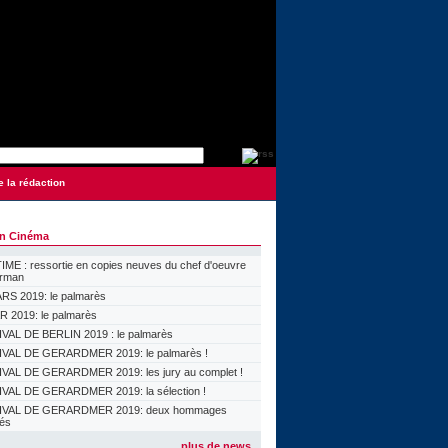
e la rédaction
on Cinéma
ME : ressortie en copies neuves du chef d'oeuvre
orman
S 2019: le palmarès
 2019: le palmarès
VAL DE BERLIN 2019 : le palmarès
VAL DE GERARDMER 2019: le palmarès !
VAL DE GERARDMER 2019: les jury au complet !
VAL DE GERARDMER 2019: la sélection !
IVAL DE GERARDMER 2019: deux hommages
lés
plus de news