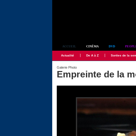
Simplement culte
ACCUEIL
CINÉMA
DVD
PEOPL
Actualité
De A à Z
Sorties de la se
Galerie Photo
Empreinte de la mo