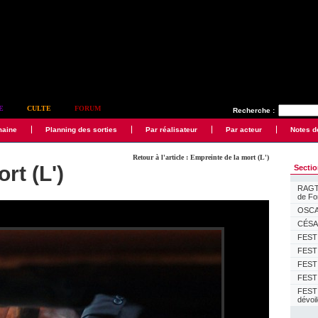
E
CULTE
FORUM
Recherche :
maine
Planning des sorties
Par réalisateur
Par acteur
Notes d
Retour à l'article : Empreinte de la mort (L')
rt (L')
Secti
RAGTI
de F
OSCAR
CÉSAR
FESTI
FESTI
FESTI
FESTI
FEST
dévoi