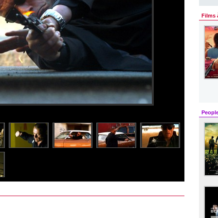
Films 
Peopl