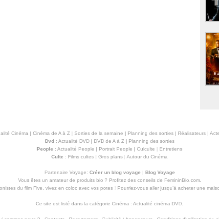
alité Cinéma
|
Cinéma de A à Z
|
Sorties de la semaine
|
Planning des sorties
|
Réalisateurs
|
Acte
Dvd
:
Actualité DVD
|
DVD de A à Z
|
Planning des sorties
People
:
Actualité People
|
Portrait People
|
Culculte
|
Entretiens
Culte
:
Films cultes
|
Gros plans
|
Autour du Cinéma
Partenaire Voyage:
Créer un blog voyage
|
Blog Voyage
Vous êtes un amateur de produits
bio
? Profitez des conseils de FemininBio.com.
istes du film Five, vivez en coloc avec vos potes ! Pourriez-vous aller jusqu'à
acheter une mais
Ce site est listé dans la catégorie
Cinéma
:
Actualité cinéma DVD
.