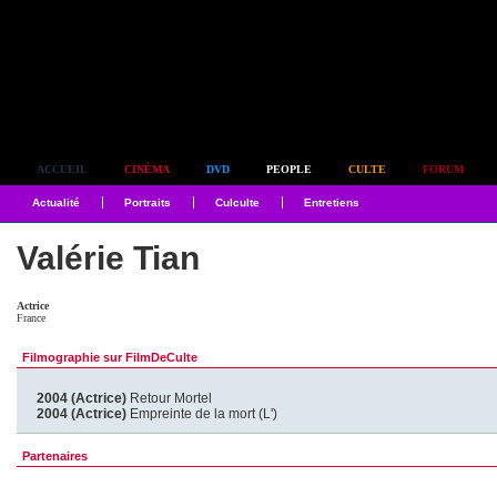
Simplement culte
ACCUEIL
CINÉMA
DVD
PEOPLE
CULTE
FORUM
Actualité
Portraits
Culculte
Entretiens
Valérie Tian
Actrice
France
Filmographie sur FilmDeCulte
2004 (Actrice)
Retour Mortel
2004 (Actrice)
Empreinte de la mort (L')
Partenaires