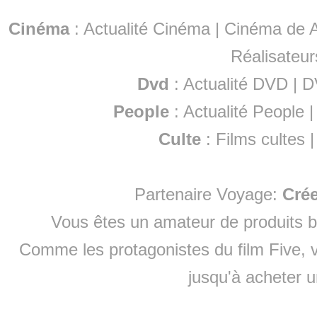
Cinéma
:
Actualité Cinéma
|
Cinéma de A
Réalisateur
Dvd
:
Actualité DVD
|
D
People
:
Actualité People
Culte
:
Films cultes
Partenaire Voyage:
Cré
Vous êtes un amateur de produits
b
Comme les protagonistes du film Five, v
jusqu'à
acheter 