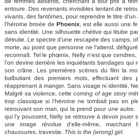
de femmes absents, cherchant à tout prix à réin
entoure. Des revenants invisibles tentant de retro
vivants, des fantômes, pour reprendre le titre d’un 
l’héroïne brisée de
Phoenix
, est elle aussi une
f
sans identité. Une silhouette chétive qui titube par
détruite. Le spectre d’une rescapée des camps, off
morte, au point que personne ne l’attend, défiguré
reconnaît. Tel le phœnix, Nelly n’est que cendre
l’on devine derrière les inquiétants bandages qui 
son crâne. Les premières scènes du film la mon
balbutiant des premiers mots, effectuant des p
réapprenant à manger. Sans visage ni identité, Nel
Malgré sa violence, cette
coming of age story
mét
trop classique si l’héroïne ne tombait pas en plei
retrouvant son mari, qui la prend pour une autre. 
qui l’y poussent, Nelly se retrouve à devoir jouer 
une image révolue d’elle-même, marchant l
chaussures, travestie.
This is the (wrong) girl
.