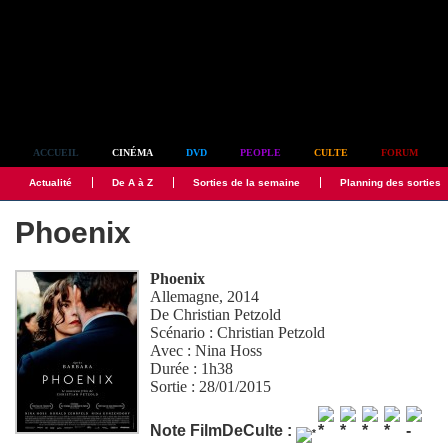
Simplement culte
ACCUEIL
CINÉMA
DVD
PEOPLE
CULTE
FORUM
Actualité
De A à Z
Sorties de la semaine
Planning des sorties
Phoenix
Phoenix
Allemagne, 2014
De
Christian Petzold
Scénario :
Christian Petzold
Avec :
Nina Hoss
Durée : 1h38
Sortie : 28/01/2015
Note FilmDeCulte :