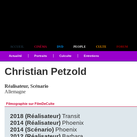
Simplement culte
ACCUEIL
CINÉMA
DVD
PEOPLE
CULTE
FORUM
Actualité
Portraits
Culculte
Entretiens
Christian Petzold
Réalisateur, Scénario
Allemagne
Filmographie sur FilmDeCulte
2018 (Réalisateur)
Transit
2014 (Réalisateur)
Phoenix
2014 (Scénario)
Phoenix
2012 (Réalisateur)
Barbara