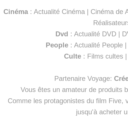
Cinéma
:
Actualité Cinéma
|
Cinéma de A
Réalisateur
Dvd
:
Actualité DVD
|
D
People
:
Actualité People
Culte
:
Films cultes
Partenaire Voyage:
Cré
Vous êtes un amateur de produits
b
Comme les protagonistes du film Five, v
jusqu'à
acheter 