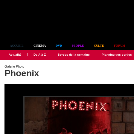
Simplement culte
ACCUEIL
CINÉMA
DVD
PEOPLE
CULTE
FORUM
Actualité
De A à Z
Sorties de la semaine
Planning des sorties
Galerie Photo
Phoenix