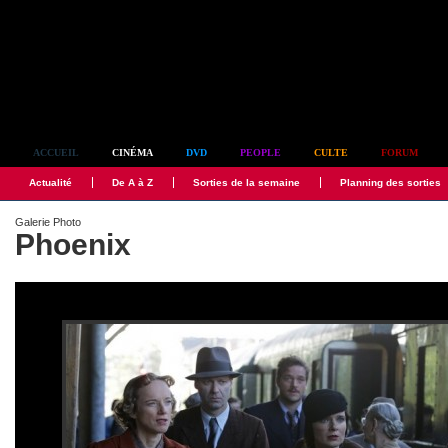
Simplement culte
ACCUEIL
CINÉMA
DVD
PEOPLE
CULTE
FORUM
Actualité
De A à Z
Sorties de la semaine
Planning des sorties
Galerie Photo
Phoenix