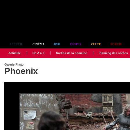
Simplement culte
ACCUEIL
CINÉMA
DVD
PEOPLE
CULTE
FORUM
Actualité
De A à Z
Sorties de la semaine
Planning des sorties
Galerie Photo
Phoenix