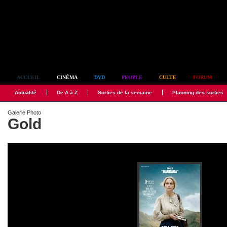
Simplement culte
ACCUEIL
CINÉMA
DVD
PEOPLE
CULTE
FORUM
Actualité
De A à Z
Sorties de la semaine
Planning des sorties
Galerie Photo
Gold