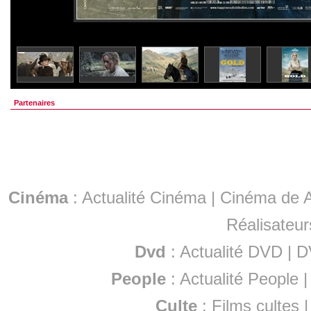
Partenaires
Cinéma
:
Actualité Cinéma
|
Cinéma de A
Réalisateur
Dvd
:
Actualité DVD
|
D
People
:
Actualité People
Culte
:
Films cultes