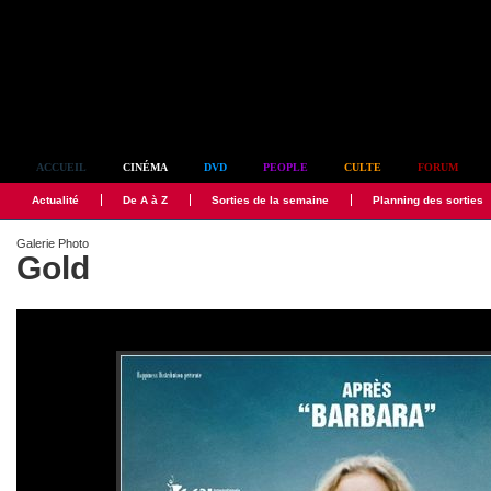
Simplement culte
ACCUEIL
CINÉMA
DVD
PEOPLE
CULTE
FORUM
Actualité
De A à Z
Sorties de la semaine
Planning des sorties
Galerie Photo
Gold