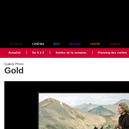
Simplement culte
ACCUEIL
CINÉMA
DVD
PEOPLE
CULTE
FORUM
Actualité
De A à Z
Sorties de la semaine
Planning des sorties
Galerie Photo
Gold