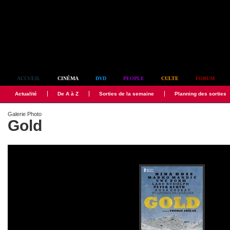
Simplement culte
ACCUEIL
CINÉMA
DVD
PEOPLE
CULTE
FORUM
Actualité
De A à Z
Sorties de la semaine
Planning des sorties
Galerie Photo
Gold