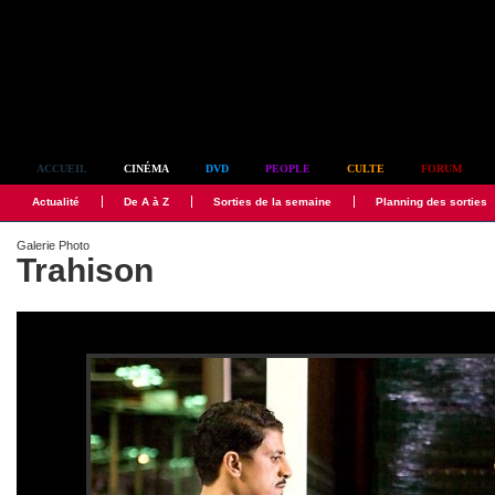
Simplement culte
ACCUEIL
CINÉMA
DVD
PEOPLE
CULTE
FORUM
Actualité
De A à Z
Sorties de la semaine
Planning des sorties
Galerie Photo
Trahison