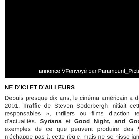
annonce VFenvoyé par Paramount_Pict
NE D’ICI ET D’AILLEURS
Depuis presque dix ans, le cinéma américain a de
2001,
Traffic
de Steven Soderbergh initiait cet
responsables », thrillers ou films d’action te
d’actualités.
Syriana
et
Good Night, and Go
exemples de ce que peuvent produire des
n’échappe pas à cette règle, mais ne se hisse ja