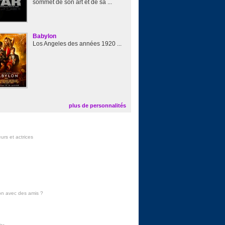
sommet de son art et de sa ...
Babylon
Los Angeles des années 1920 ...
plus de personnalités
urs et actrices
on avec des amis
?