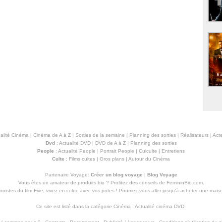
alité Cinéma
|
Cinéma de A à Z
|
Sorties de la semaine
|
Planning des sorties
|
Réalisateurs
|
Acte
Dvd
:
Actualité DVD
|
DVD de A à Z
|
Planning des sorties
People
:
Actualité People
|
Portrait People
|
Culculte
|
Entretiens
Culte
:
Films cultes
|
Gros plans
|
Autour du Cinéma
Partenaire Voyage:
Créer un blog voyage
|
Blog Voyage
Vous êtes un amateur de produits
bio
? Profitez des conseils de FemininBio.com.
istes du film Five, vivez en coloc avec vos potes ! Pourriez-vous aller jusqu'à
acheter une mais
Ce site est listé dans la catégorie
Cinéma
:
Actualité cinéma DVD
.