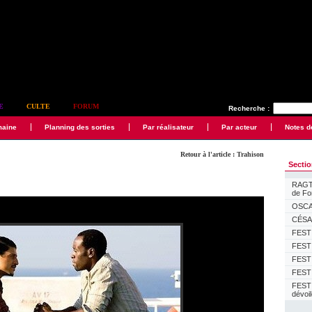
E
CULTE
FORUM
Recherche :
maine
Planning des sorties
Par réalisateur
Par acteur
Notes d
Retour à l'article : Trahison
Secti
RAGTI
de F
OSCAR
CÉSAR
FESTI
FESTI
FESTI
FESTI
FEST
dévoi