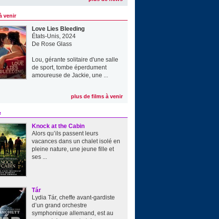
à venir
Love Lies Bleeding
États-Unis, 2024
De
Rose Glass
Lou, gérante solitaire d'une salle
de sport, tombe éperdument
amoureuse de Jackie, une ...
plus de films à venir
e
Knock at the Cabin
Alors qu’ils passent leurs
vacances dans un chalet isolé en
pleine nature, une jeune fille et
ses ...
Tár
Lydia Tár, cheffe avant-gardiste
d’un grand orchestre
symphonique allemand, est au