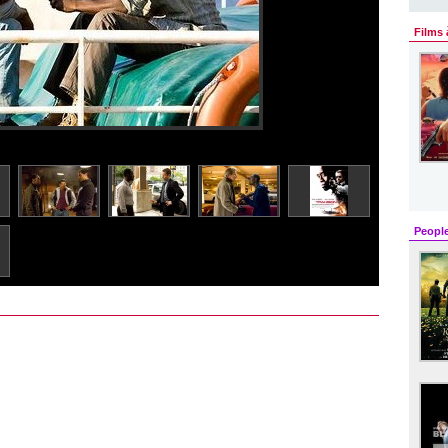
Films 
Peopl