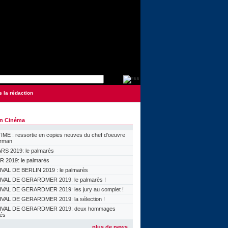
e la rédaction
on Cinéma
ME : ressortie en copies neuves du chef d'oeuvre
orman
S 2019: le palmarès
 2019: le palmarès
VAL DE BERLIN 2019 : le palmarès
VAL DE GERARDMER 2019: le palmarès !
VAL DE GERARDMER 2019: les jury au complet !
VAL DE GERARDMER 2019: la sélection !
IVAL DE GERARDMER 2019: deux hommages
lés
plus de news