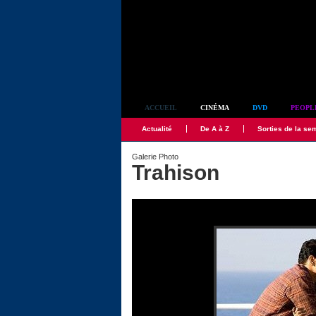
Simplement culte
ACCUEIL
CINÉMA
DVD
PEOPL
Actualité
De A à Z
Sorties de la se
Galerie Photo
Trahison