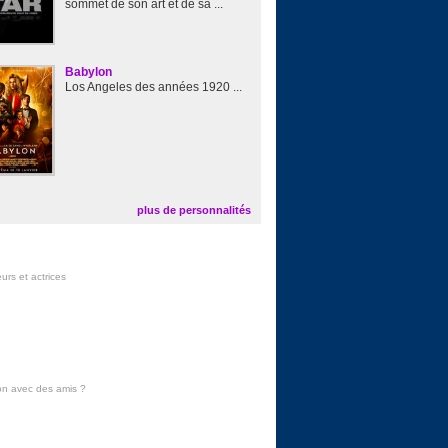
sommet de son art et de sa ...
Babylon
Los Angeles des années 1920 ...
plus de personnalités
urs et actrices
on avec des amis
?