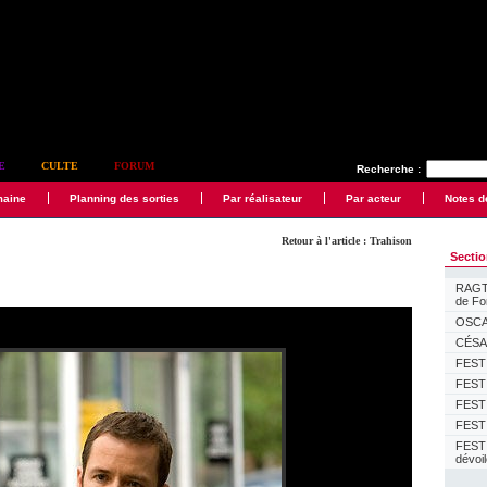
E
CULTE
FORUM
Recherche :
maine
Planning des sorties
Par réalisateur
Par acteur
Notes d
Retour à l'article : Trahison
Secti
RAGTI
de F
OSCAR
CÉSAR
FESTI
FESTI
FESTI
FESTI
FEST
dévoi