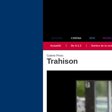
Simplement culte
ACCUEIL
CINÉMA
DVD
PEOPL
Actualité
De A à Z
Sorties de la se
Galerie Photo
Trahison