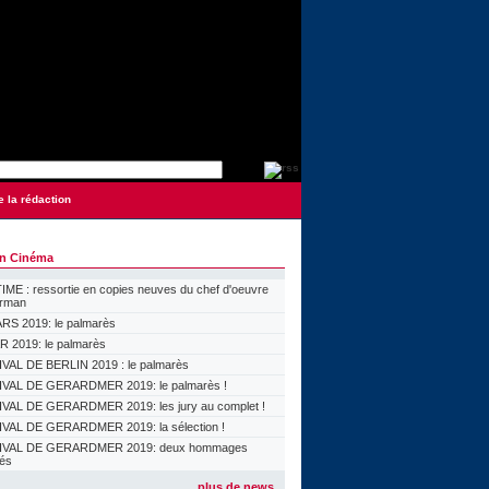
e la rédaction
on Cinéma
ME : ressortie en copies neuves du chef d'oeuvre
orman
S 2019: le palmarès
 2019: le palmarès
VAL DE BERLIN 2019 : le palmarès
VAL DE GERARDMER 2019: le palmarès !
VAL DE GERARDMER 2019: les jury au complet !
VAL DE GERARDMER 2019: la sélection !
IVAL DE GERARDMER 2019: deux hommages
lés
plus de news