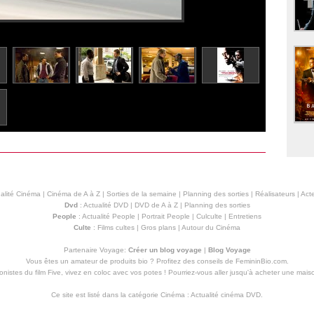
alité Cinéma
|
Cinéma de A à Z
|
Sorties de la semaine
|
Planning des sorties
|
Réalisateurs
|
Acte
Dvd
:
Actualité DVD
|
DVD de A à Z
|
Planning des sorties
People
:
Actualité People
|
Portrait People
|
Culculte
|
Entretiens
Culte
:
Films cultes
|
Gros plans
|
Autour du Cinéma
Partenaire Voyage:
Créer un blog voyage
|
Blog Voyage
Vous êtes un amateur de produits
bio
? Profitez des conseils de FemininBio.com.
istes du film Five, vivez en coloc avec vos potes ! Pourriez-vous aller jusqu'à
acheter une mais
Ce site est listé dans la catégorie
Cinéma
:
Actualité cinéma DVD
.