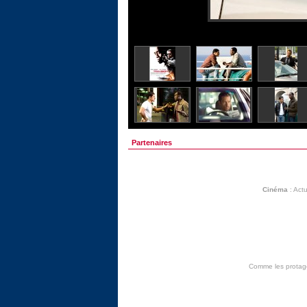
Partenaires
Cinéma
:
Actu
Comme les protagon