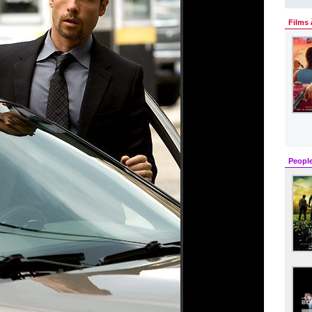
Films 
Peopl