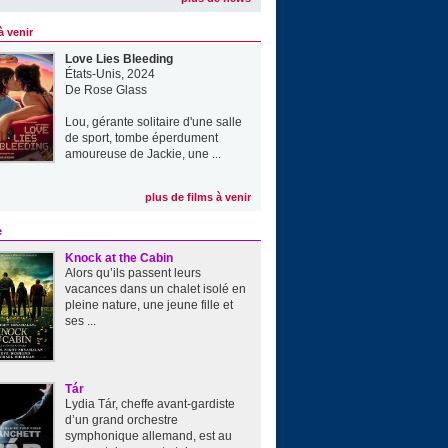
à venir
Love Lies Bleeding
États-Unis, 2024
De
Rose Glass
Lou, gérante solitaire d'une salle
de sport, tombe éperdument
amoureuse de Jackie, une ...
plus de films à venir
e
Knock at the Cabin
Alors qu’ils passent leurs
vacances dans un chalet isolé en
pleine nature, une jeune fille et
ses ...
Tár
Lydia Tár, cheffe avant-gardiste
d’un grand orchestre
symphonique allemand, est au