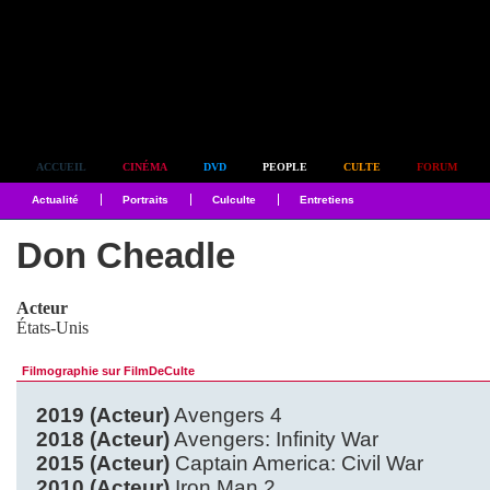
Simplement culte
ACCUEIL
CINÉMA
DVD
PEOPLE
CULTE
FORUM
Actualité
Portraits
Culculte
Entretiens
Don Cheadle
Acteur
États-Unis
Filmographie sur FilmDeCulte
2019 (Acteur)
Avengers 4
2018 (Acteur)
Avengers: Infinity War
2015 (Acteur)
Captain America: Civil War
2010 (Acteur)
Iron Man 2