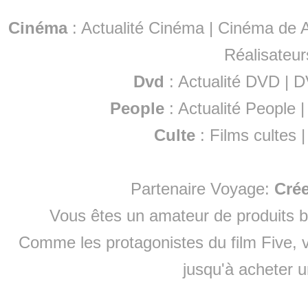
Cinéma
:
Actualité Cinéma
|
Cinéma de A
Réalisateur
Dvd
:
Actualité DVD
|
D
People
:
Actualité People
Culte
:
Films cultes
Partenaire Voyage:
Cré
Vous êtes un amateur de produits
b
Comme les protagonistes du film Five, v
jusqu'à
acheter 