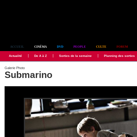
Simplement culte
ACCUEIL
CINÉMA
DVD
PEOPLE
CULTE
FORUM
Actualité
De A à Z
Sorties de la semaine
Planning des sorties
Galerie Photo
Submarino