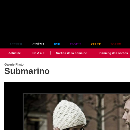
Simplement culte
ACCUEIL
CINÉMA
DVD
PEOPLE
CULTE
FORUM
Actualité
De A à Z
Sorties de la semaine
Planning des sorties
Galerie Photo
Submarino