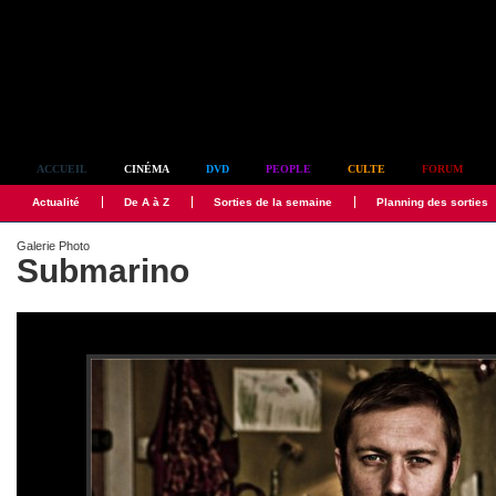
Simplement culte
ACCUEIL
CINÉMA
DVD
PEOPLE
CULTE
FORUM
Actualité
De A à Z
Sorties de la semaine
Planning des sorties
Galerie Photo
Submarino