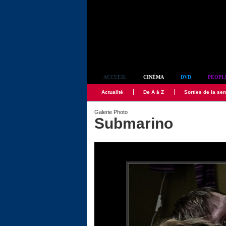
Simplement culte
ACCUEIL
CINÉMA
DVD
PEOPL
Actualité
De A à Z
Sorties de la se
Galerie Photo
Submarino