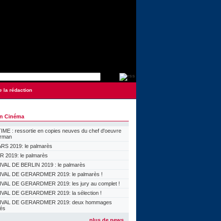
e la rédaction
on Cinéma
ME : ressortie en copies neuves du chef d'oeuvre
orman
S 2019: le palmarès
 2019: le palmarès
VAL DE BERLIN 2019 : le palmarès
VAL DE GERARDMER 2019: le palmarès !
VAL DE GERARDMER 2019: les jury au complet !
VAL DE GERARDMER 2019: la sélection !
IVAL DE GERARDMER 2019: deux hommages
lés
plus de news