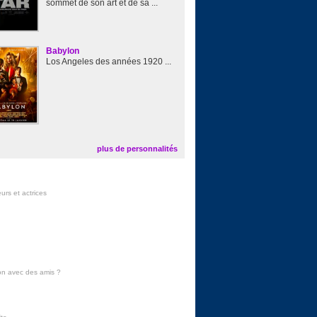
sommet de son art et de sa ...
Babylon
Los Angeles des années 1920 ...
plus de personnalités
urs et actrices
on avec des amis
?