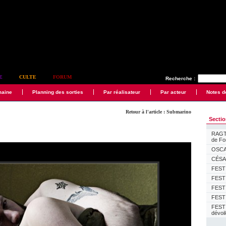
E
CULTE
FORUM
Recherche :
maine
Planning des sorties
Par réalisateur
Par acteur
Notes d
Retour à l'article : Submarino
Secti
RAGTI
de F
OSCAR
CÉSAR
FESTI
FESTI
FESTI
FESTI
FEST
dévoi