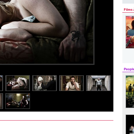
Films 
Peopl