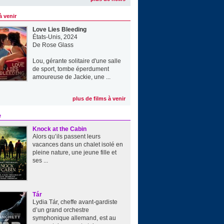
à venir
Love Lies Bleeding
États-Unis, 2024
De
Rose Glass
Lou, gérante solitaire d'une salle
de sport, tombe éperdument
amoureuse de Jackie, une ...
plus de films à venir
e
Knock at the Cabin
Alors qu’ils passent leurs
vacances dans un chalet isolé en
pleine nature, une jeune fille et
ses ...
Tár
Lydia Tár, cheffe avant-gardiste
d’un grand orchestre
symphonique allemand, est au