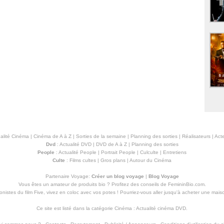
alité Cinéma
|
Cinéma de A à Z
|
Sorties de la semaine
|
Planning des sorties
|
Réalisateurs
|
Acte
Dvd
:
Actualité DVD
|
DVD de A à Z
|
Planning des sorties
People
:
Actualité People
|
Portrait People
|
Culculte
|
Entretiens
Culte
:
Films cultes
|
Gros plans
|
Autour du Cinéma
Partenaire Voyage:
Créer un blog voyage
|
Blog Voyage
Vous êtes un amateur de produits
bio
? Profitez des conseils de FemininBio.com.
istes du film Five, vivez en coloc avec vos potes ! Pourriez-vous aller jusqu'à
acheter une mais
Ce site est listé dans la catégorie
Cinéma
:
Actualité cinéma DVD
.