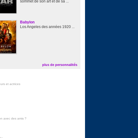
sommet de son art et de sa ...
Babylon
Los Angeles des années 1920 ...
plus de personnalités
urs et actrices
on avec des amis
?