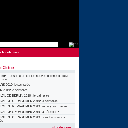
e la rédaction
on Cinéma
ME : ressortie en copies neuves du chef d'oeuvre
orman
S 2019: le palmarès
 2019: le palmarès
VAL DE BERLIN 2019 : le palmarès
VAL DE GERARDMER 2019: le palmarès !
VAL DE GERARDMER 2019: les jury au complet !
VAL DE GERARDMER 2019: la sélection !
IVAL DE GERARDMER 2019: deux hommages
lés
plus de news