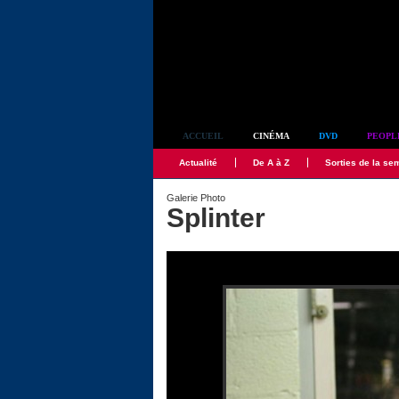
Simplement culte
ACCUEIL
CINÉMA
DVD
PEOPL
Actualité
De A à Z
Sorties de la se
Galerie Photo
Splinter