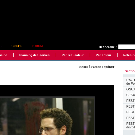
E
CULTE
FORUM
Recherche :
maine
Planning des sorties
Par réalisateur
Par acteur
Notes d
Retour à l'article : Splinter
Secti
RAGTI
de F
OSCAR
CÉSAR
FESTI
FESTI
FESTI
FESTI
FEST
dévoi