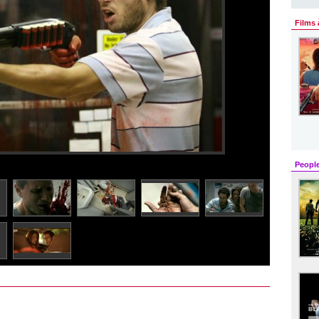
Films 
Peopl