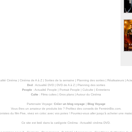
alité Cinéma
|
Cinéma de A à Z
|
Sorties de la semaine
|
Planning des sorties
|
Réalisateurs
|
Acte
Dvd
:
Actualité DVD
|
DVD de A à Z
|
Planning des sorties
People
:
Actualité People
|
Portrait People
|
Culculte
|
Entretiens
Culte
:
Films cultes
|
Gros plans
|
Autour du Cinéma
Partenaire Voyage:
Créer un blog voyage
|
Blog Voyage
Vous êtes un amateur de produits
bio
? Profitez des conseils de FemininBio.com.
istes du film Five, vivez en coloc avec vos potes ! Pourriez-vous aller jusqu'à
acheter une mais
Ce site est listé dans la catégorie
Cinéma
:
Actualité cinéma DVD
.