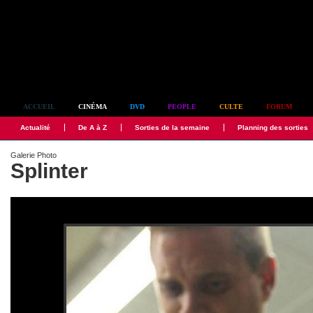
Simplement culte
ACCUEIL
CINÉMA
DVD
PEOPLE
CULTE
FORUM
Actualité
De A à Z
Sorties de la semaine
Planning des sorties
Galerie Photo
Splinter