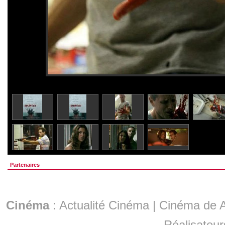
Partenaires
Cinéma
:
Actualité Cinéma
|
Cinéma de A
Réalisateur