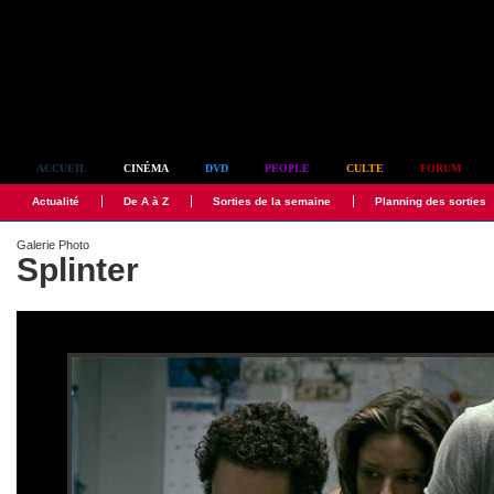
Simplement culte
ACCUEIL
CINÉMA
DVD
PEOPLE
CULTE
FORUM
Actualité
De A à Z
Sorties de la semaine
Planning des sorties
Galerie Photo
Splinter