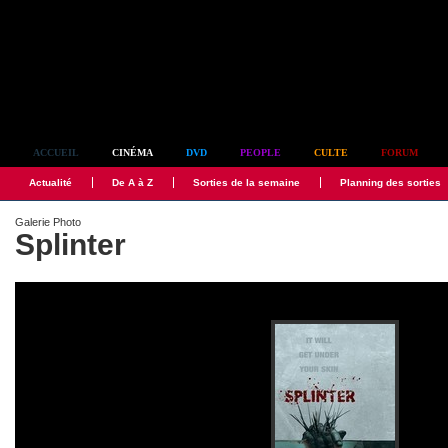
Simplement culte
ACCUEIL
CINÉMA
DVD
PEOPLE
CULTE
FORUM
Actualité
De A à Z
Sorties de la semaine
Planning des sorties
Galerie Photo
Splinter