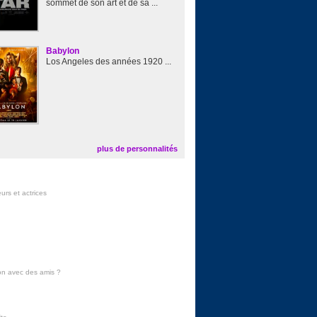
sommet de son art et de sa ...
Babylon
Los Angeles des années 1920 ...
plus de personnalités
urs et actrices
on avec des amis
?