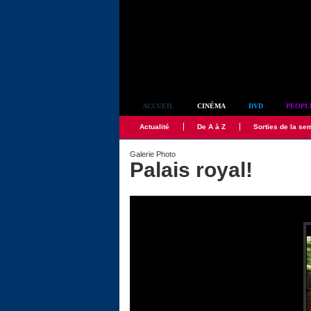
Simplement culte
ACCUEIL
CINÉMA
DVD
PEOPL
Actualité
De A à Z
Sorties de la se
Galerie Photo
Palais royal!