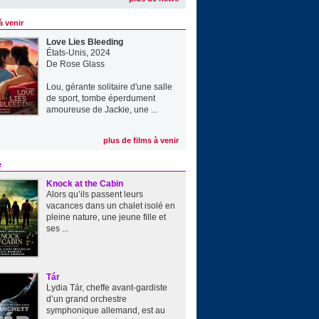
à venir
Love Lies Bleeding
États-Unis, 2024
De
Rose Glass
Lou, gérante solitaire d'une salle
de sport, tombe éperdument
amoureuse de Jackie, une ...
plus de films à venir
e
Knock at the Cabin
Alors qu’ils passent leurs
vacances dans un chalet isolé en
pleine nature, une jeune fille et
ses ...
Tár
Lydia Tár, cheffe avant-gardiste
d’un grand orchestre
symphonique allemand, est au