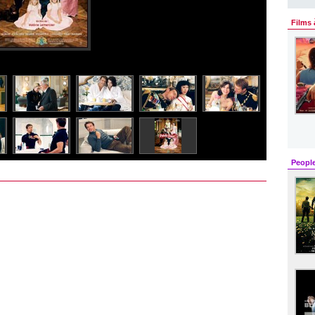
Films 
Peopl