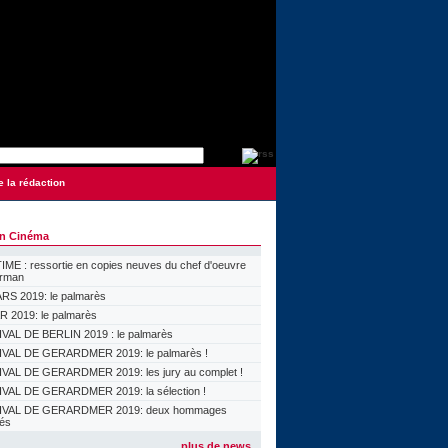
e la rédaction
on Cinéma
ME : ressortie en copies neuves du chef d'oeuvre
orman
S 2019: le palmarès
 2019: le palmarès
VAL DE BERLIN 2019 : le palmarès
VAL DE GERARDMER 2019: le palmarès !
VAL DE GERARDMER 2019: les jury au complet !
VAL DE GERARDMER 2019: la sélection !
IVAL DE GERARDMER 2019: deux hommages
lés
plus de news