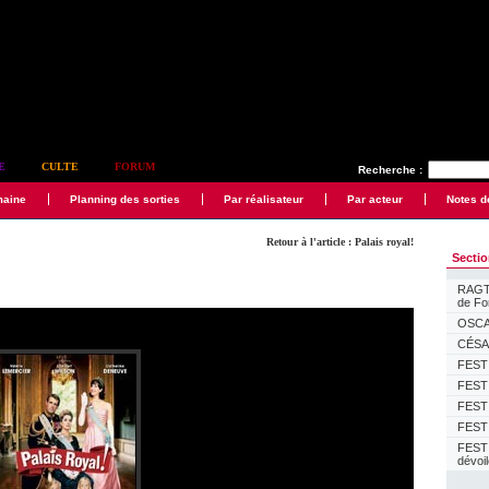
E
CULTE
FORUM
Recherche :
maine
Planning des sorties
Par réalisateur
Par acteur
Notes d
Retour à l'article : Palais royal!
Secti
RAGTI
de F
OSCAR
CÉSAR
FESTI
FESTI
FESTI
FESTI
FEST
dévoi