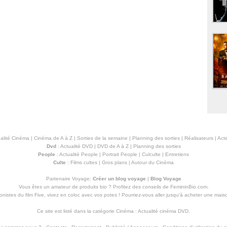
alité Cinéma
|
Cinéma de A à Z
|
Sorties de la semaine
|
Planning des sorties
|
Réalisateurs
|
Acte
Dvd
:
Actualité DVD
|
DVD de A à Z
|
Planning des sorties
People
:
Actualité People
|
Portrait People
|
Culculte
|
Entretiens
Culte
:
Films cultes
|
Gros plans
|
Autour du Cinéma
Partenaire Voyage:
Créer un blog voyage
|
Blog Voyage
Vous êtes un amateur de produits
bio
? Profitez des conseils de FemininBio.com.
istes du film Five, vivez en coloc avec vos potes ! Pourriez-vous aller jusqu'à
acheter une mais
Ce site est listé dans la catégorie
Cinéma
:
Actualité cinéma DVD
.