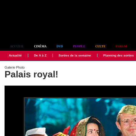
Simplement culte
ACCUEIL
CINÉMA
DVD
PEOPLE
CULTE
FORUM
Actualité
De A à Z
Sorties de la semaine
Planning des sorties
Galerie Photo
Palais royal!