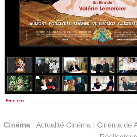
Partenaires
Cinéma
:
Actualité Cinéma
|
Cinéma de A
Réalisateur