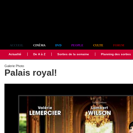
Simplement culte
ACCUEIL
CINÉMA
DVD
PEOPLE
CULTE
FORUM
Actualité
De A à Z
Sorties de la semaine
Planning des sorties
Galerie Photo
Palais royal!