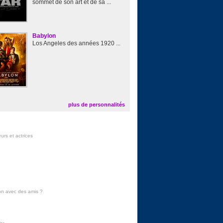
sommet de son art et de sa ...
Babylon
Los Angeles des années 1920 ...
plus de personnalités
urs et actrices
on avec des amis
?