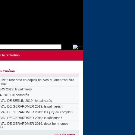
e la rédaction
on Cinéma
ME : ressortie en copies neuves du chef d'oeuvre
orman
S 2019: le palmarès
 2019: le palmarès
VAL DE BERLIN 2019 : le palmarès
VAL DE GERARDMER 2019: le palmarès !
VAL DE GERARDMER 2019: les jury au complet !
VAL DE GERARDMER 2019: la sélection !
IVAL DE GERARDMER 2019: deux hommages
lés
plus de news