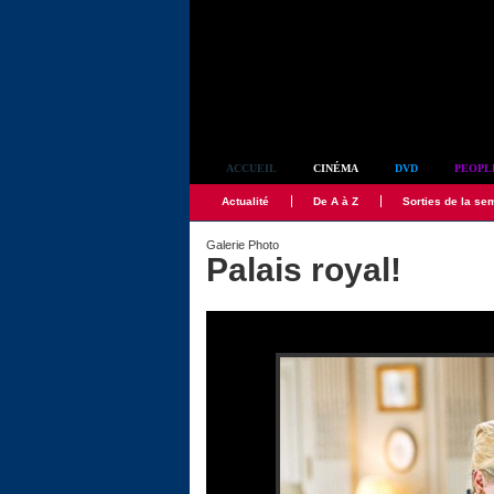
Simplement culte
ACCUEIL
CINÉMA
DVD
PEOPL
Actualité
De A à Z
Sorties de la se
Galerie Photo
Palais royal!