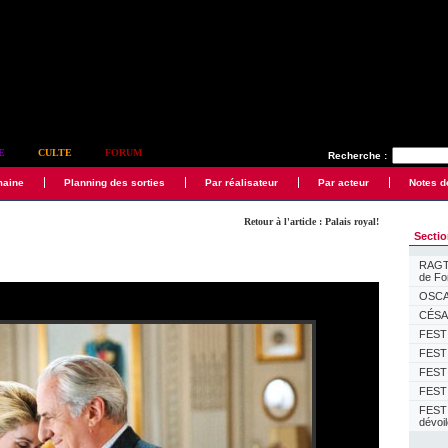
E
CULTE
FORUM
Recherche :
maine
Planning des sorties
Par réalisateur
Par acteur
Notes d
Retour à l'article : Palais royal!
Secti
RAGTI
de F
OSCAR
CÉSAR
FESTI
FESTI
FESTI
FESTI
FEST
dévoi