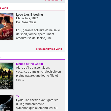
à venir
Love Lies Bleeding
États-Unis, 2024
De
Rose Glass
Lou, gérante solitaire d'une salle
de sport, tombe éperdument
amoureuse de Jackie, une ...
plus de films à venir
e
Knock at the Cabin
Alors qu’ils passent leurs
vacances dans un chalet isolé en
pleine nature, une jeune fille et
ses ...
Tár
Lydia Tár, cheffe avant-gardiste
d’un grand orchestre
symphonique allemand, est au