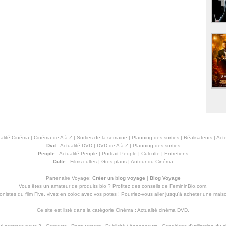
alité Cinéma
|
Cinéma de A à Z
|
Sorties de la semaine
|
Planning des sorties
|
Réalisateurs
|
Acte
Dvd
:
Actualité DVD
|
DVD de A à Z
|
Planning des sorties
People
:
Actualité People
|
Portrait People
|
Culculte
|
Entretiens
Culte
:
Films cultes
|
Gros plans
|
Autour du Cinéma
Partenaire Voyage:
Créer un blog voyage
|
Blog Voyage
Vous êtes un amateur de produits
bio
? Profitez des conseils de FemininBio.com.
istes du film Five, vivez en coloc avec vos potes ! Pourriez-vous aller jusqu'à
acheter une mais
Ce site est listé dans la catégorie
Cinéma
:
Actualité cinéma DVD
.