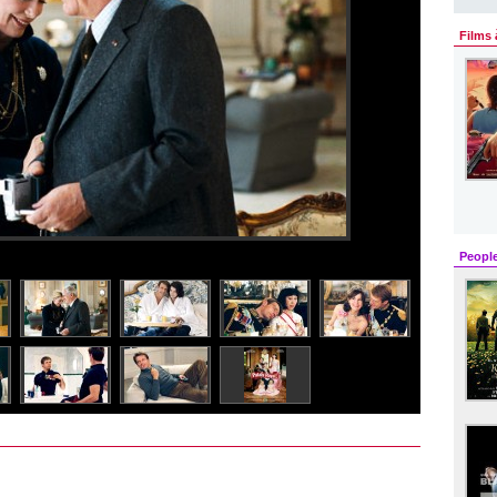
Films 
Peopl