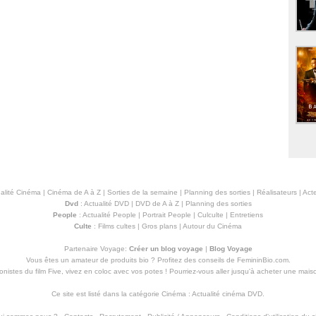
alité Cinéma
|
Cinéma de A à Z
|
Sorties de la semaine
|
Planning des sorties
|
Réalisateurs
|
Acte
Dvd
:
Actualité DVD
|
DVD de A à Z
|
Planning des sorties
People
:
Actualité People
|
Portrait People
|
Culculte
|
Entretiens
Culte
:
Films cultes
|
Gros plans
|
Autour du Cinéma
Partenaire Voyage:
Créer un blog voyage
|
Blog Voyage
Vous êtes un amateur de produits
bio
? Profitez des conseils de FemininBio.com.
istes du film Five, vivez en coloc avec vos potes ! Pourriez-vous aller jusqu'à
acheter une mais
Ce site est listé dans la catégorie
Cinéma
:
Actualité cinéma DVD
.