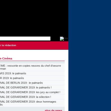
e la rédaction
on Cinéma
ME : ressortie en copies neuves du chef d'oeuvre
orman
S 2019: le palmarès
 2019: le palmarès
VAL DE BERLIN 2019 : le palmarès
VAL DE GERARDMER 2019: le palmarès !
VAL DE GERARDMER 2019: les jury au complet !
VAL DE GERARDMER 2019: la sélection !
IVAL DE GERARDMER 2019: deux hommages
lés
plus de news