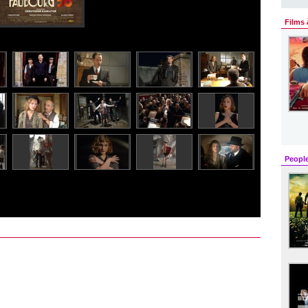
Films 
Peopl