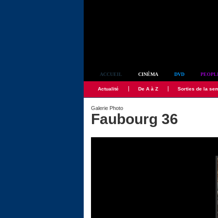
Simplement culte
ACCUEIL
CINÉMA
DVD
PEOPL
Actualité
De A à Z
Sorties de la se
Galerie Photo
Faubourg 36