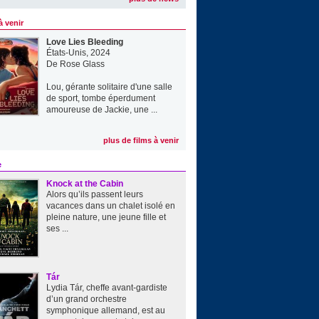
à venir
Love Lies Bleeding
États-Unis, 2024
De
Rose Glass
Lou, gérante solitaire d'une salle
de sport, tombe éperdument
amoureuse de Jackie, une ...
plus de films à venir
e
Knock at the Cabin
Alors qu’ils passent leurs
vacances dans un chalet isolé en
pleine nature, une jeune fille et
ses ...
Tár
Lydia Tár, cheffe avant-gardiste
d’un grand orchestre
symphonique allemand, est au