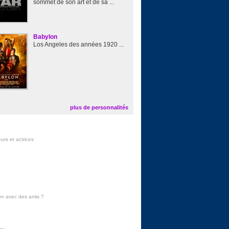
sommet de son art et de sa ...
Babylon
Los Angeles des années 1920 ...
plus de personnalités
urs et actrices
on avec des amis
?