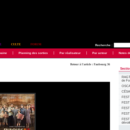
E
CULTE
FORUM
Recherche :
maine
Planning des sorties
Par réalisateur
Par acteur
Notes d
Retour à l'article : Faubourg 36
Secti
RAGTI
de F
OSCAR
CÉSAR
FESTI
FESTI
FESTI
FESTI
FEST
dévoi