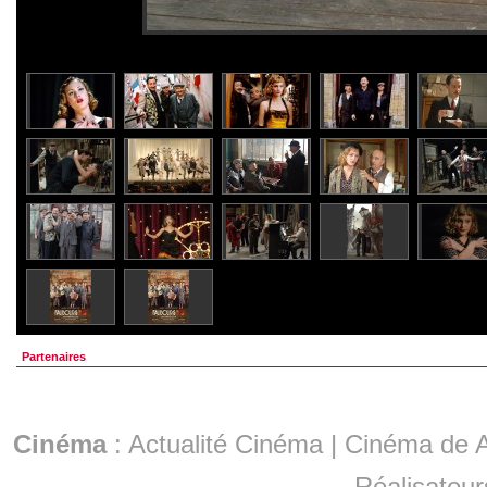
Partenaires
Cinéma
:
Actualité Cinéma
|
Cinéma de A
Réalisateur