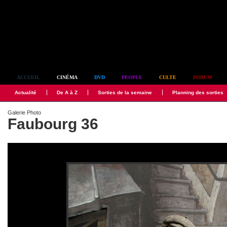
Simplement culte
ACCUEIL
CINÉMA
DVD
PEOPLE
CULTE
FORUM
Actualité
De A à Z
Sorties de la semaine
Planning des sorties
Galerie Photo
Faubourg 36