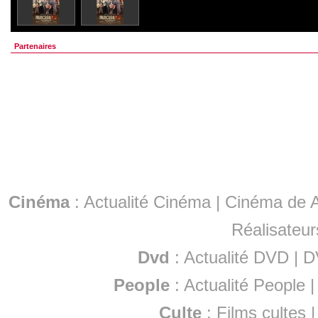
Partenaires
Cinéma
:
Actualité Cinéma
|
Cinéma de A
Réalisateur
Dvd
:
Actualité DVD
|
D
People
:
Actualité People
Culte
:
Films cultes