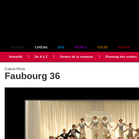
Simplement culte
ACCUEIL
CINÉMA
DVD
PEOPLE
CULTE
FORUM
Actualité
De A à Z
Sorties de la semaine
Planning des sorties
Galerie Photo
Faubourg 36