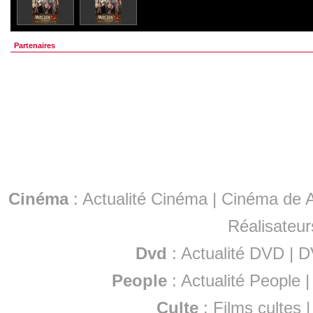
Partenaires
Cinéma
:
Actualité Cinéma
|
Cinéma de A
Réalisateur
Dvd
:
Actualité DVD
|
D
People
:
Actualité People
Culte
:
Films cultes