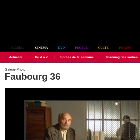
Simplement culte
ACCUEIL
CINÉMA
DVD
PEOPLE
CULTE
FORUM
Actualité
De A à Z
Sorties de la semaine
Planning des sorties
Galerie Photo
Faubourg 36