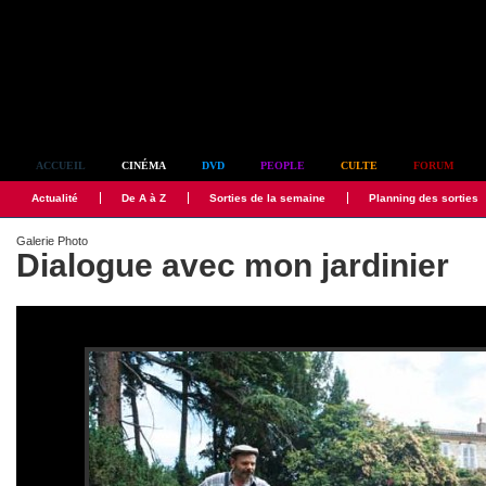
Simplement culte
ACCUEIL
CINÉMA
DVD
PEOPLE
CULTE
FORUM
Actualité
De A à Z
Sorties de la semaine
Planning des sorties
Galerie Photo
Dialogue avec mon jardinier