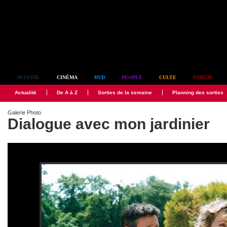
Simplement culte
ACCUEIL
CINÉMA
DVD
PEOPLE
CULTE
FORUM
Actualité
De A à Z
Sorties de la semaine
Planning des sorties
Galerie Photo
Dialogue avec mon jardinier