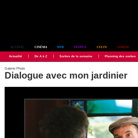
Simplement culte
ACCUEIL
CINÉMA
DVD
PEOPLE
CULTE
FORUM
Actualité
De A à Z
Sorties de la semaine
Planning des sorties
Galerie Photo
Dialogue avec mon jardinier