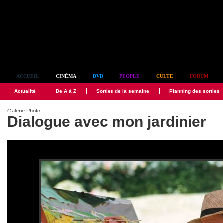
Simplement culte
ACCUEIL
CINÉMA
DVD
PEOPLE
CULTE
FORUM
Actualité
De A à Z
Sorties de la semaine
Planning des sorties
Galerie Photo
Dialogue avec mon jardinier