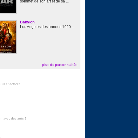
sommet de son art et de sa ...
Babylon
Los Angeles des années 1920 ...
plus de personnalités
urs et actrices
on avec des amis
?