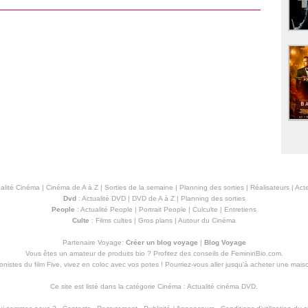
alité Cinéma
|
Cinéma de A à Z
|
Sorties de la semaine
|
Planning des sorties
|
Réalisateurs
|
Acte
Dvd
:
Actualité DVD
|
DVD de A à Z
|
Planning des sorties
People
:
Actualité People
|
Portrait People
|
Culculte
|
Entretiens
Culte
:
Films cultes
|
Gros plans
|
Autour du Cinéma
Partenaire Voyage:
Créer un blog voyage
|
Blog Voyage
Vous êtes un amateur de produits
bio
? Profitez des conseils de FemininBio.com.
istes du film Five, vivez en coloc avec vos potes ! Pourriez-vous aller jusqu'à
acheter une mais
Ce site est listé dans la catégorie
Cinéma
:
Actualité cinéma DVD
.