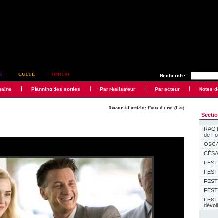
E
CULTE
FORUM
Recherche :
maine
Planning des sorties
Par réalisateur
Par acteur
Notes d
Retour à l'article : Fous du roi (Les)
Secti
RAGTI
de F
OSCAR
CÉSAR
FESTI
FESTI
FESTI
FESTI
FEST
dévoi