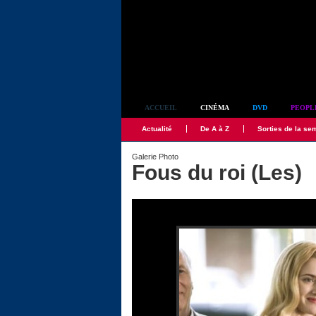
Simplement culte
ACCUEIL
CINÉMA
DVD
PEOPL
Actualité
De A à Z
Sorties de la se
Galerie Photo
Fous du roi (Les)