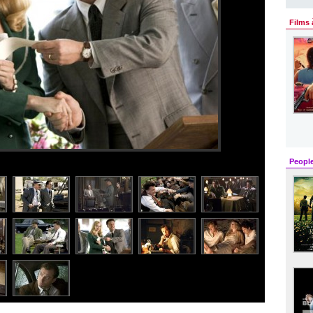
Films 
Peopl