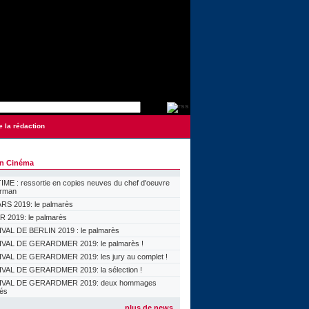
e la rédaction
on Cinéma
ME : ressortie en copies neuves du chef d'oeuvre
orman
S 2019: le palmarès
 2019: le palmarès
VAL DE BERLIN 2019 : le palmarès
VAL DE GERARDMER 2019: le palmarès !
VAL DE GERARDMER 2019: les jury au complet !
VAL DE GERARDMER 2019: la sélection !
IVAL DE GERARDMER 2019: deux hommages
lés
plus de news