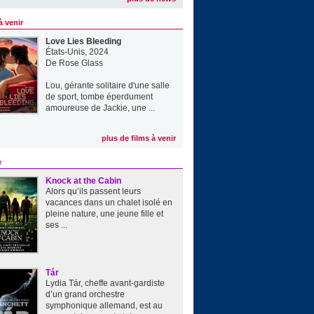
à venir
Love Lies Bleeding
États-Unis, 2024
De
Rose Glass
Lou, gérante solitaire d'une salle
de sport, tombe éperdument
amoureuse de Jackie, une ...
plus de films à venir
e
Knock at the Cabin
Alors qu’ils passent leurs
vacances dans un chalet isolé en
pleine nature, une jeune fille et
ses ...
Tár
Lydia Tár, cheffe avant-gardiste
d’un grand orchestre
symphonique allemand, est au