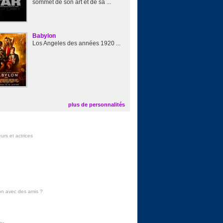
sommet de son art et de sa ...
Babylon
Los Angeles des années 1920 ...
plus de personnalités
urs et actrices
on avec des amis
?