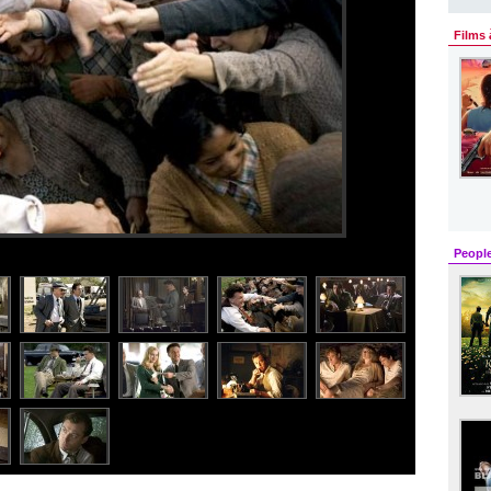
Films 
Peopl