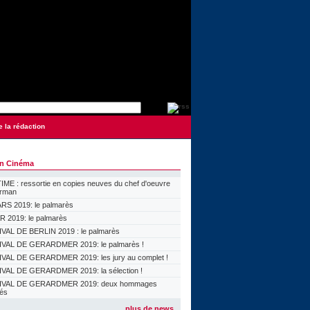
e la rédaction
on Cinéma
ME : ressortie en copies neuves du chef d'oeuvre
orman
S 2019: le palmarès
 2019: le palmarès
VAL DE BERLIN 2019 : le palmarès
VAL DE GERARDMER 2019: le palmarès !
VAL DE GERARDMER 2019: les jury au complet !
VAL DE GERARDMER 2019: la sélection !
IVAL DE GERARDMER 2019: deux hommages
lés
plus de news