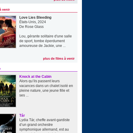
à venir
Love Lies Bleeding
États-Unis, 2024
De
Rose Glass
Lou, gérante solitaire d'une salle
de sport, tombe éperdument
amoureuse de Jackie, une ...
plus de films à venir
e
Knock at the Cabin
Alors qu’ils passent leurs
vacances dans un chalet isolé en
pleine nature, une jeune fille et
ses ...
Tár
Lydia Tár, cheffe avant-gardiste
d’un grand orchestre
symphonique allemand, est au