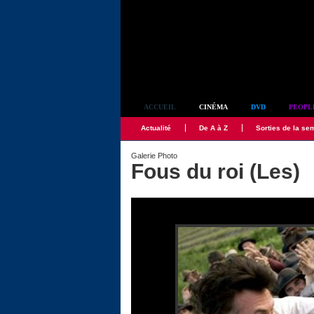
Simplement culte
ACCUEIL
CINÉMA
DVD
PEOPL
Actualité
De A à Z
Sorties de la se
Galerie Photo
Fous du roi (Les)