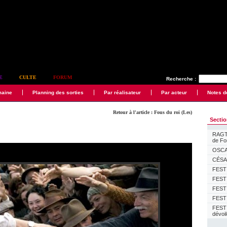
E
CULTE
FORUM
Recherche :
maine
Planning des sorties
Par réalisateur
Par acteur
Notes d
Retour à l'article : Fous du roi (Les)
Secti
RAGTI
de F
OSCAR
CÉSAR
FESTI
FESTI
FESTI
FESTI
FEST
dévoi