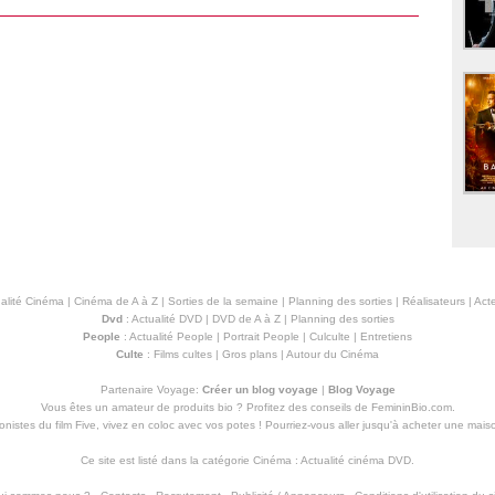
alité Cinéma
|
Cinéma de A à Z
|
Sorties de la semaine
|
Planning des sorties
|
Réalisateurs
|
Acte
Dvd
:
Actualité DVD
|
DVD de A à Z
|
Planning des sorties
People
:
Actualité People
|
Portrait People
|
Culculte
|
Entretiens
Culte
:
Films cultes
|
Gros plans
|
Autour du Cinéma
Partenaire Voyage:
Créer un blog voyage
|
Blog Voyage
Vous êtes un amateur de produits
bio
? Profitez des conseils de FemininBio.com.
istes du film Five, vivez en coloc avec vos potes ! Pourriez-vous aller jusqu'à
acheter une mais
Ce site est listé dans la catégorie
Cinéma
:
Actualité cinéma DVD
.