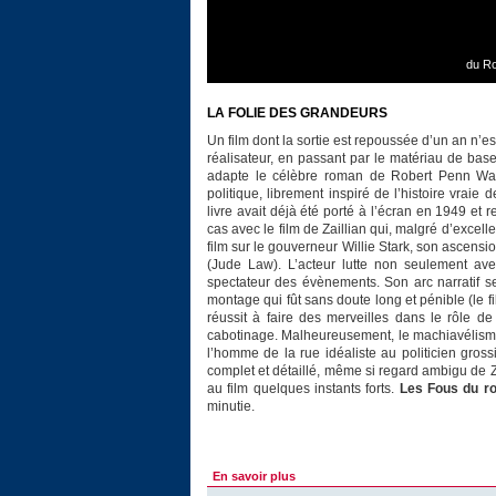
du Ro
LA FOLIE DES GRANDEURS
Un film dont la sortie est repoussée d’un an n’est
réalisateur, en passant par le matériau de base,
adapte le célèbre roman de Robert Penn Warr
politique, librement inspiré de l’histoire vra
livre avait déjà été porté à l’écran en 1949 et
cas avec le film de Zaillian qui, malgré d’excellente
film sur le gouverneur Willie Stark, son ascensi
(Jude Law). L’acteur lutte non seulement a
spectateur des évènements. Son arc narratif se
montage qui fût sans doute long et pénible (le f
réussit à faire des merveilles dans le rôle d
cabotinage. Malheureusement, le machiavélisme
l’homme de la rue idéaliste au politicien grossi
complet et détaillé, même si regard ambigu de 
au film quelques instants forts.
Les Fous du ro
minutie.
En savoir plus