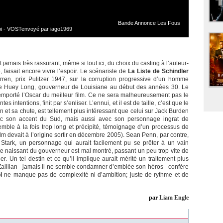
Bande Annonce Les Fous
i - VOSTenvoyé par iago1969
 jamais très rassurant, même si tout ici, du choix du casting à l’auteur-
 faisait encore vivre l’espoir. Le scénariste de
La Liste de Schindler
en, prix Pulitzer 1947, sur la corruption progressive d’un homme
ie de Huey Long, gouverneur de Louisiane au début des années 30. Le
 remporté l’Oscar du meilleur film. Ce ne sera malheureusement pas le
s intentions, finit par s’enliser. L’ennui, et il est de taille, c’est que le
on et sa chute, est tellement plus intéressant que celui sur Jack Burden
vec son accent du Sud, mais aussi avec son personnage ingrat de
mble à la fois trop long et précipité, témoignage d’un processus de
ilm devait à l’origine sortir en décembre 2005). Sean Penn, par contre,
e Stark, un personnage qui aurait facilement pu se prêter à un vain
 naissant du gouverneur est mal montré, passant un peu trop vite de
er. Un tel destin et ce qu’il implique aurait mérité un traitement plus
Zaillian - jamais il ne semble condamner d’emblée son héros - confère
i
ne manque pas de complexité ni d’ambition; juste de rythme et de
par
Liam Engle