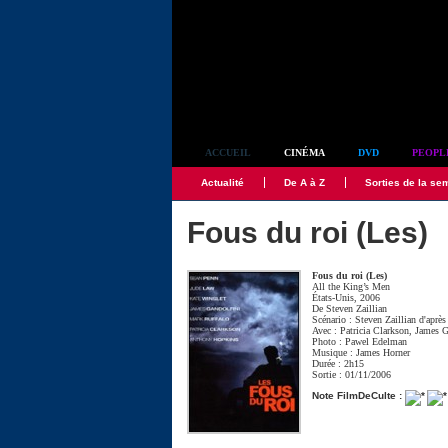
Simplement culte
ACCUEIL
CINÉMA
DVD
PEOPL
Actualité
De A à Z
Sorties de la se
Fous du roi (Les)
Fous du roi (Les)
All the King’s Men
États-Unis, 2006
De
Steven Zaillian
Scénario :
Steven Zaillian
d'après
Avec :
Patricia Clarkson
,
James G
Photo :
Pawel Edelman
Musique :
James Horner
Durée : 2h15
Sortie : 01/11/2006
Note FilmDeCulte :