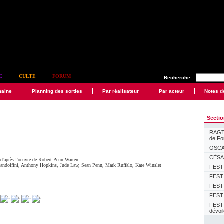
E
CULTE
FORUM
Recherche :
maine
Planning des sorties
Par réalisateur
Par acteur
Notes d
Secti
RAGTI
de F
OSCAR
CÉSAR
 d'après l'oeuvre de Robert Penn Warren
andolfini
,
Anthony Hopkins
,
Jude Law
,
Sean Penn
,
Mark Ruffalo
,
Kate Winslet
FESTI
FESTI
FESTI
FESTI
FEST
dévoi