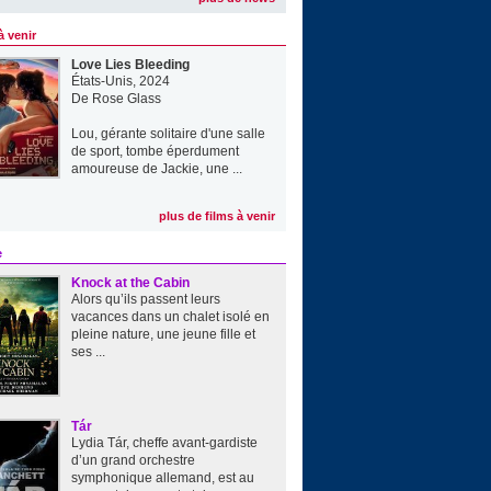
à venir
Love Lies Bleeding
États-Unis, 2024
De
Rose Glass
Lou, gérante solitaire d'une salle
de sport, tombe éperdument
amoureuse de Jackie, une ...
plus de films à venir
e
Knock at the Cabin
Alors qu’ils passent leurs
vacances dans un chalet isolé en
pleine nature, une jeune fille et
ses ...
Tár
Lydia Tár, cheffe avant-gardiste
d’un grand orchestre
symphonique allemand, est au