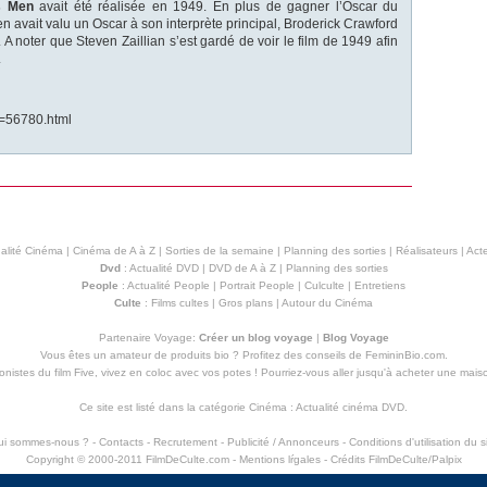
’s Men
avait été réalisée en 1949. En plus de gagner l’Oscar du
n avait valu un Oscar à son interprète principal, Broderick Crawford
A noter que Steven Zaillian s’est gardé de voir le film de 1949 afin
.
lm=56780.html
alité Cinéma
|
Cinéma de A à Z
|
Sorties de la semaine
|
Planning des sorties
|
Réalisateurs
|
Acte
Dvd
:
Actualité DVD
|
DVD de A à Z
|
Planning des sorties
People
:
Actualité People
|
Portrait People
|
Culculte
|
Entretiens
Culte
:
Films cultes
|
Gros plans
|
Autour du Cinéma
Partenaire Voyage:
Créer un blog voyage
|
Blog Voyage
Vous êtes un amateur de produits
bio
? Profitez des conseils de FemininBio.com.
istes du film Five, vivez en coloc avec vos potes ! Pourriez-vous aller jusqu'à
acheter une mais
Ce site est listé dans la catégorie
Cinéma
:
Actualité cinéma DVD
.
ui sommes-nous ?
-
Contacts
-
Recrutement
-
Publicité / Annonceurs
-
Conditions d'utilisation du s
Copyright © 2000-2011 FilmDeCulte.com -
Mentions lŕgales
- Crédits FilmDeCulte/
Palpix