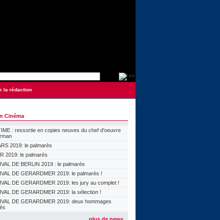
e la rédaction
on Cinéma
ME : ressortie en copies neuves du chef d'oeuvre
orman
S 2019: le palmarès
 2019: le palmarès
VAL DE BERLIN 2019 : le palmarès
VAL DE GERARDMER 2019: le palmarès !
VAL DE GERARDMER 2019: les jury au complet !
VAL DE GERARDMER 2019: la sélection !
IVAL DE GERARDMER 2019: deux hommages
lés
plus de news