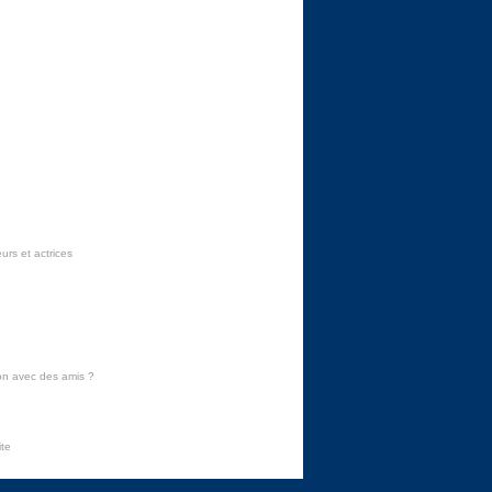
urs et actrices
on avec des amis
?
ite