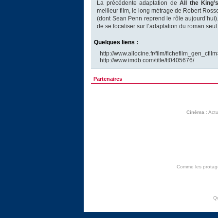
La précédente adaptation de
All the King
meilleur film, le long métrage de Robert Rosse
(dont Sean Penn reprend le rôle aujourd’hui). 
de se focaliser sur l’adaptation du roman seul
Quelques liens :
http://www.allocine.fr/film/fichefilm_gen_cfi
http://www.imdb.com/title/tt0405676/
Partenaires
Cinéma
:
Actu
Comme les protagon
Q