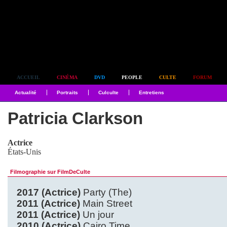
Simplement culte
ACCUEIL
CINÉMA
DVD
PEOPLE
CULTE
FORUM
Actualité
Portraits
Culculte
Entretiens
Patricia Clarkson
Actrice
États-Unis
Filmographie sur FilmDeCulte
2017 (Actrice)
Party (The)
2011 (Actrice)
Main Street
2011 (Actrice)
Un jour
2010 (Actrice)
Cairo Time