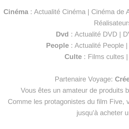
Cinéma
:
Actualité Cinéma
|
Cinéma de A
Réalisateur
Dvd
:
Actualité DVD
|
D
People
:
Actualité People
Culte
:
Films cultes
Partenaire Voyage:
Cré
Vous êtes un amateur de produits
b
Comme les protagonistes du film Five, v
jusqu'à
acheter 