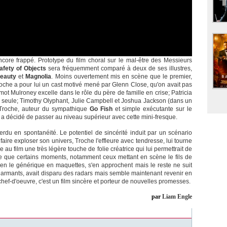
core frappé. Prototype du film choral sur le mal-être des Messieurs
afety of Objects
sera fréquemment comparé à deux de ses illustres,
eauty
et
Magnolia
. Moins ouvertement mis en scène que le premier,
oche a pour lui un cast motivé mené par Glenn Close, qu'on avait pas
ot Mulroney excelle dans le rôle du père de famille en crise; Patricia
 seule; Timothy Olyphant, Julie Campbell et Joshua Jackson (dans un
e Troche, auteur du sympathique
Go Fish
et simple exécutante sur le
, a décidé de passer au niveau supérieur avec cette mini-fresque.
erdu en spontanéité. Le potentiel de sincérité induit par un scénario
 faire exploser son univers, Troche l'effleure avec tendresse, lui tourne
 au film une très légère touche de folie créatrice qui lui permettrait de
e que certains moments, notamment ceux mettant en scène le fils de
bien le générique en maquettes, s'en approchent mais le reste ne suit
 charmants, avait disparu des radars mais semble maintenant revenir en
chef-d'oeuvre, c'est un film sincère et porteur de nouvelles promesses.
par
Liam Engle