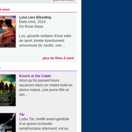
à venir
Love Lies Bleeding
États-Unis, 2024
De
Rose Glass
Lou, gérante solitaire d'une salle
de sport, tombe éperdument
amoureuse de Jackie, une ...
plus de films à venir
e
Knock at the Cabin
Alors qu’ils passent leurs
vacances dans un chalet isolé en
pleine nature, une jeune fille et
ses ...
Tár
Lydia Tár, cheffe avant-gardiste
d’un grand orchestre
symphonique allemand, est au