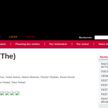
E
CULTE
FORUM
Recherche :
maine
Planning des sorties
Par réalisateur
Par acteur
Notes d
(The)
Secti
RAGTI
de F
OSCAR
CÉSAR
lose
,
Joshua Jackson
,
Dermot Mulroney
,
Timothy Olyphant
,
Kristen Stewart
FESTI
es Nieland
,
Nance Nieland
FESTI
FESTI
FESTI
FEST
dévoi