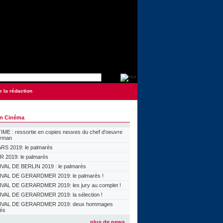
e la rédaction
on Cinéma
ME : ressortie en copies neuves du chef d'oeuvre
orman
S 2019: le palmarès
 2019: le palmarès
VAL DE BERLIN 2019 : le palmarès
VAL DE GERARDMER 2019: le palmarès !
VAL DE GERARDMER 2019: les jury au complet !
VAL DE GERARDMER 2019: la sélection !
IVAL DE GERARDMER 2019: deux hommages
lés
plus de news