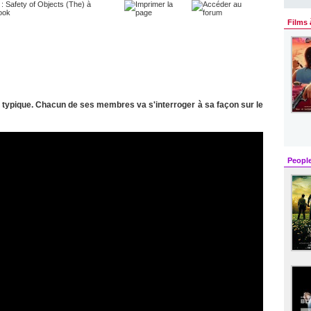
Films 
 typique. Chacun de ses membres va s'interroger à sa façon sur le
Peopl