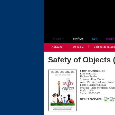
Simplement culte
ACCUEIL
CINÉMA
DVD
PEOPL
Actualité
De A à Z
Sorties de la se
Safety of Objects 
Safety of Objects (The)
États-Unis, 2001
De
Rose Troche
Scénario :
Rose Troche
Avec :
Patricia Clarkson
,
Glenn C
Photo :
Enrique Chediak
Musique :
Barb Morrisson
,
Charl
Durée : 2h00
Sortie : 26/02/2003
Note FilmDeCulte :