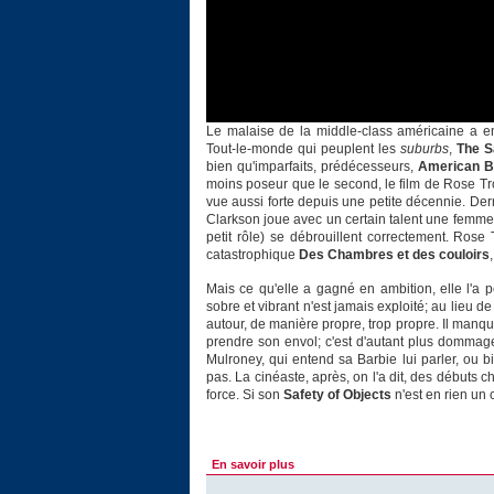
Le malaise de la middle-class américaine a en
Tout-le-monde qui peuplent les
suburbs
,
The S
bien qu'imparfaits, prédécesseurs,
American B
moins poseur que le second, le film de Rose Tr
vue aussi forte depuis une petite décennie. Derm
Clarkson joue avec un certain talent une femme
petit rôle) se débrouillent correctement. Ros
catastrophique
Des Chambres et des couloirs
Mais ce qu'elle a gagné en ambition, elle l'a p
sobre et vibrant n'est jamais exploité; au lieu de
autour, de manière propre, trop propre. Il manque
prendre son envol; c'est d'autant plus dommag
Mulroney, qui entend sa Barbie lui parler, ou 
pas. La cinéaste, après, on l'a dit, des débuts
force. Si son
Safety of Objects
n'est en rien un 
En savoir plus