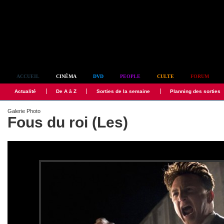
Simplement culte
ACCUEIL
CINÉMA
DVD
PEOPLE
CULTE
FORUM
Actualité
De A à Z
Sorties de la semaine
Planning des sorties
Galerie Photo
Fous du roi (Les)