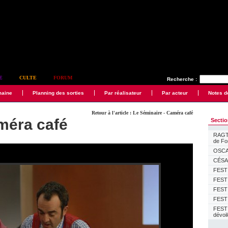
E
CULTE
FORUM
Recherche :
maine
Planning des sorties
Par réalisateur
Par acteur
Notes d
Retour à l'article : Le Séminaire - Caméra café
méra café
Secti
RAGTI
de F
OSCAR
CÉSAR
FESTI
FESTI
FESTI
FESTI
FEST
dévoi