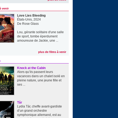
à venir
Love Lies Bleeding
États-Unis, 2024
De
Rose Glass
Lou, gérante solitaire d'une salle
de sport, tombe éperdument
amoureuse de Jackie, une ...
plus de films à venir
e
Knock at the Cabin
Alors qu’ils passent leurs
vacances dans un chalet isolé en
pleine nature, une jeune fille et
ses ...
Tár
Lydia Tár, cheffe avant-gardiste
d’un grand orchestre
symphonique allemand, est au