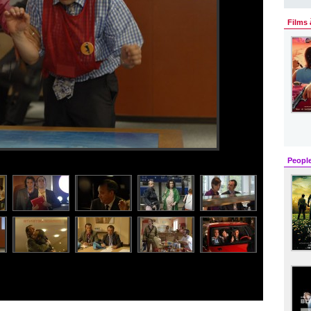
Films 
Peopl