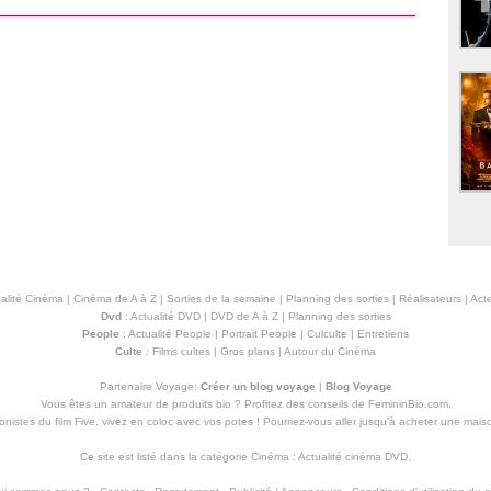
alité Cinéma
|
Cinéma de A à Z
|
Sorties de la semaine
|
Planning des sorties
|
Réalisateurs
|
Acte
Dvd
:
Actualité DVD
|
DVD de A à Z
|
Planning des sorties
People
:
Actualité People
|
Portrait People
|
Culculte
|
Entretiens
Culte
:
Films cultes
|
Gros plans
|
Autour du Cinéma
Partenaire Voyage:
Créer un blog voyage
|
Blog Voyage
Vous êtes un amateur de produits
bio
? Profitez des conseils de FemininBio.com.
istes du film Five, vivez en coloc avec vos potes ! Pourriez-vous aller jusqu'à
acheter une mais
Ce site est listé dans la catégorie
Cinéma
:
Actualité cinéma DVD
.