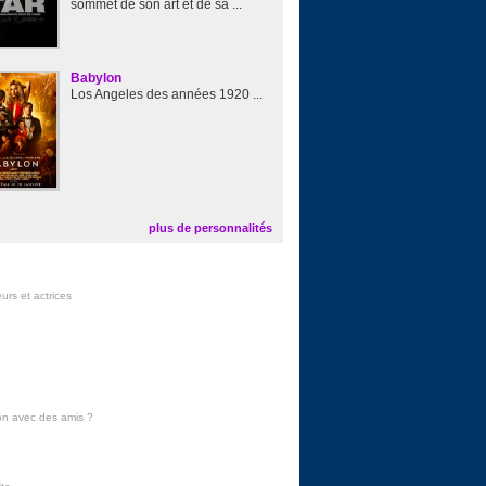
sommet de son art et de sa ...
Babylon
Los Angeles des années 1920 ...
plus de personnalités
urs et actrices
on avec des amis
?