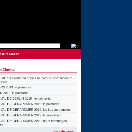
e la rédaction
on Cinéma
ME : ressortie en copies neuves du chef d'oeuvre
orman
S 2019: le palmarès
 2019: le palmarès
VAL DE BERLIN 2019 : le palmarès
VAL DE GERARDMER 2019: le palmarès !
VAL DE GERARDMER 2019: les jury au complet !
VAL DE GERARDMER 2019: la sélection !
IVAL DE GERARDMER 2019: deux hommages
lés
plus de news