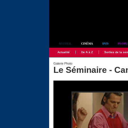
Simplement culte
ACCUEIL
CINÉMA
DVD
PEOPL
Actualité
De A à Z
Sorties de la se
Galerie Photo
Le Séminaire - Ca