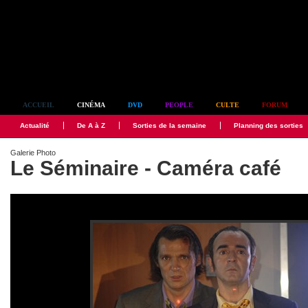
Simplement culte
ACCUEIL
CINÉMA
DVD
PEOPLE
CULTE
FORUM
Actualité
De A à Z
Sorties de la semaine
Planning des sorties
Galerie Photo
Le Séminaire - Caméra café